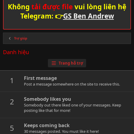
Không
tải được file
vui lòng liên hệ
Telegram: 👉
GS Ben Andrew
Trợ giúp
Danh hiệu
Trang hỗ trợ
First message
1
Post a message somewhere on the site to receive this.
Somebody likes you
2
Somebody out there liked one of your messages. Keep
posting like that for more!
Keeps coming back
5
30 messages posted. You must like it here!