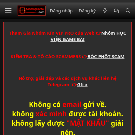
Đăng nhập
Đăng ký
Tham Gia Nhóm Kín VIP PRO của Web 👉
Nhóm HỌC
VIỆN GAME BÀI
KIỂM TRA & TỐ CÁO SCAMMERS 👉
BÓC PHỐT SCAM
Hỗ trợ, giải đáp và các dịch vụ khác liên hệ
Telegram: 👉
Gfi-x
Không có
email
gửi về.
không
xác minh
được tài khoản.
không lấy được
"MẬT KHẨU"
giải
nén.