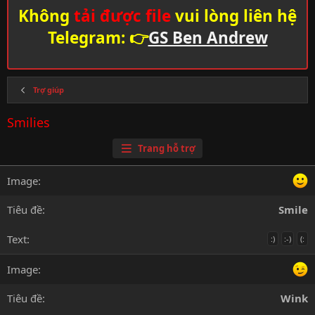
Không
tải được file
vui lòng liên hệ
Telegram: 👉
GS Ben Andrew
Trợ giúp
Smilies
Trang hỗ trợ
Smile
:)
:-)
(:
Wink