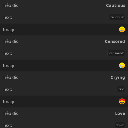
Cautious
:cautious:
Censored
:censored:
Crying
:cry:
Love
:love: