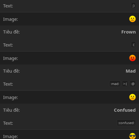
;)
Frown
:(
Mad
:mad:
>:(
:@
Confused
:confused: