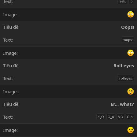
:eek:
:o
Oops!
:oops:
Roll eyes
:rolleyes:
Er... what?
o_O
O_o
o.O
O.o