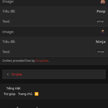
Poop
:poop:
Ninja
:ninja:
Smilies provided free by
EmojiOne
.
Trợ giúp
Tiếng Việt
Trợ giúp
Trang chủ
R
S
S