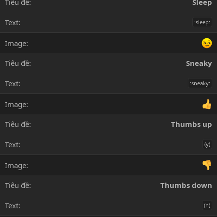
Sleep
:sleep:
Sneaky
:sneaky:
Thumbs up
(y)
Thumbs down
(n)