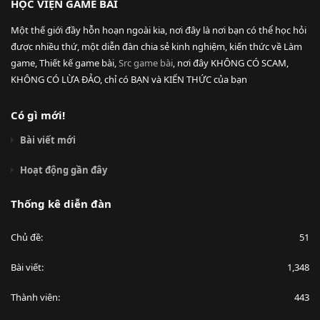
HỌC VIỆN GAME BÀI
Một thế giới đầy hỗn hoạn ngoài kia, nơi đây là nơi bạn có thể học hỏi
được nhiều thứ, một diễn đàn chia sẻ kinh nghiệm, kiến thức về Làm
game, Thiết kế game bài,
Src game bài
, nơi đây KHÔNG CÓ SCAM,
KHÔNG CÓ LỪA ĐẢO, chỉ có BẠN và KIẾN THỨC của bạn
Có gì mới!
Bài viết mới
Hoạt động gần đây
Thống kê diễn đàn
Chủ đề
51
Bài viết
1,348
Thành viên
443