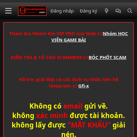
Đăng nhập
Đăng ký
Tham Gia Nhóm Kín VIP PRO của Web 👉
Nhóm HỌC
VIỆN GAME BÀI
KIỂM TRA & TỐ CÁO SCAMMERS 👉
BÓC PHỐT SCAM
Hỗ trợ, giải đáp và các dịch vụ khác liên hệ
Telegram: 👉
Gfi-x
Không có
email
gửi về.
không
xác minh
được tài khoản.
không lấy được
"MẬT KHẨU"
giải
nén.