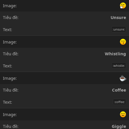
Unsure
:unsure:
Whistling
:whistle:
Coffee
:coffee:
Giggle