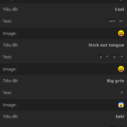
Cool
:cool:
8-)
Stick out tongue
:p
:P
:-p
:-P
Big grin
:D
Eek!