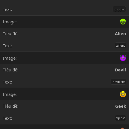
:giggle:
Alien
:alien:
Devil
:devilish:
Geek
:geek: