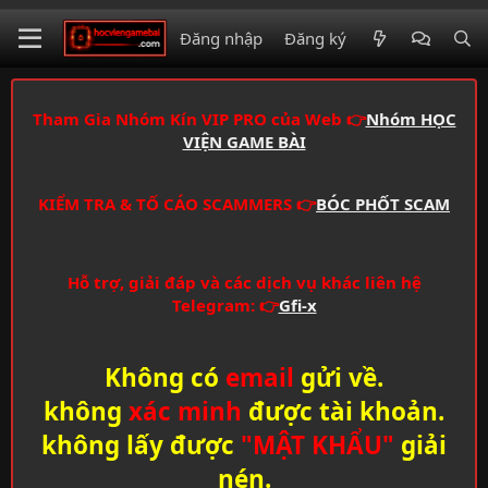
Đăng nhập
Đăng ký
Tham Gia Nhóm Kín VIP PRO của Web 👉
Nhóm HỌC
VIỆN GAME BÀI
KIỂM TRA & TỐ CÁO SCAMMERS 👉
BÓC PHỐT SCAM
Hỗ trợ, giải đáp và các dịch vụ khác liên hệ
Telegram: 👉
Gfi-x
Không có
email
gửi về.
không
xác minh
được tài khoản.
không lấy được
"MẬT KHẨU"
giải
nén.