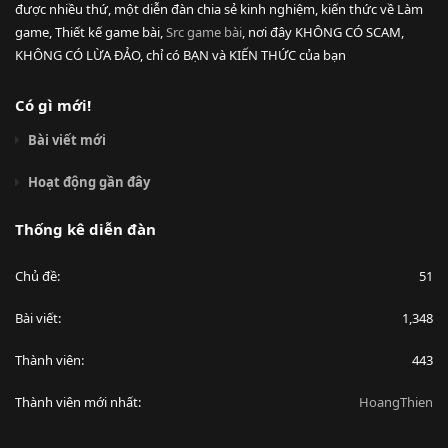
được nhiều thứ, một diễn đàn chia sẻ kinh nghiệm, kiến thức về Làm
game, Thiết kế game bài,
Src game bài
, nơi đây KHÔNG CÓ SCAM,
KHÔNG CÓ LỪA ĐẢO, chỉ có BẠN và KIẾN THỨC của bạn
Có gì mới!
Bài viết mới
Hoạt động gần đây
Thống kê diễn đàn
Chủ đề
51
Bài viết
1,348
Thành viên
443
Thành viên mới nhất
HoangThien