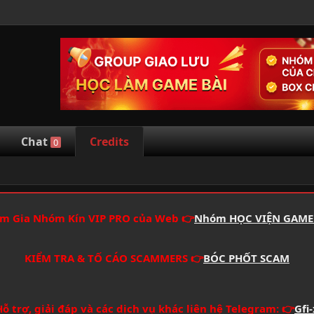
Chat
Credits
0
m Gia Nhóm Kín VIP PRO của Web 👉
Nhóm HỌC VIỆN GAME
KIỂM TRA & TỐ CÁO SCAMMERS 👉
BÓC PHỐT SCAM
Hỗ trợ, giải đáp và các dịch vụ khác liên hệ Telegram: 👉
Gfi-