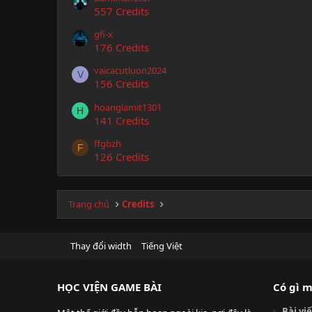
557 Credits
gfi-x
176 Credits
vaicacutluon2024
V
156 Credits
hoanglamit1301
H
141 Credits
ffgbzh
F
126 Credits
Trang chủ
Credits
Thay đổi width
Tiếng Việt
HỌC VIỆN GAME BÀI
Có gì m
Bài vi