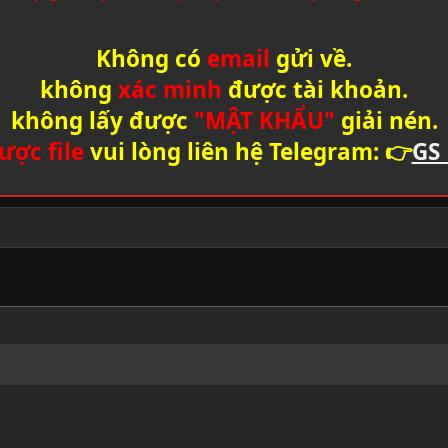
Không có
email
gửi về.
không
xác minh
được tài khoản.
không lấy được
"MẬT KHẨU"
giải nén.
ược file
vui lòng liên hệ Telegram: 👉
GS