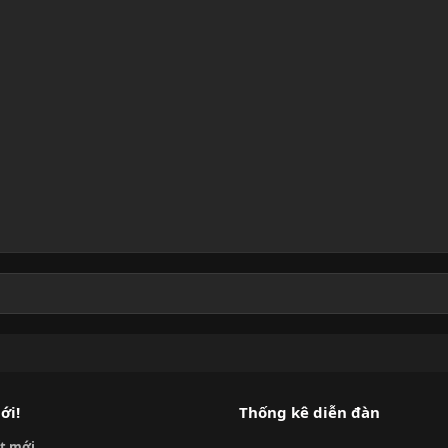
ới!
Thống kê diễn đàn
ết mới