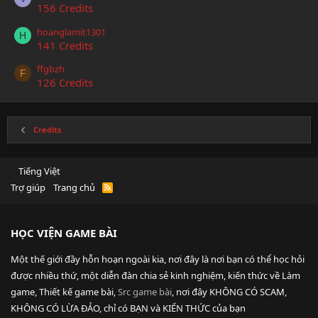
156 Credits
hoanglamit1301
H
141 Credits
ffgbzh
F
126 Credits
Credits
Tiếng Việt
Trợ giúp
Trang chủ
R
S
S
HỌC VIỆN GAME BÀI
Một thế giới đầy hỗn hoạn ngoài kia, nơi đây là nơi bạn có thể học hỏi
được nhiều thứ, một diễn đàn chia sẻ kinh nghiệm, kiến thức về Làm
game, Thiết kế game bài,
Src game bài
, nơi đây KHÔNG CÓ SCAM,
KHÔNG CÓ LỪA ĐẢO, chỉ có BẠN và KIẾN THỨC của bạn