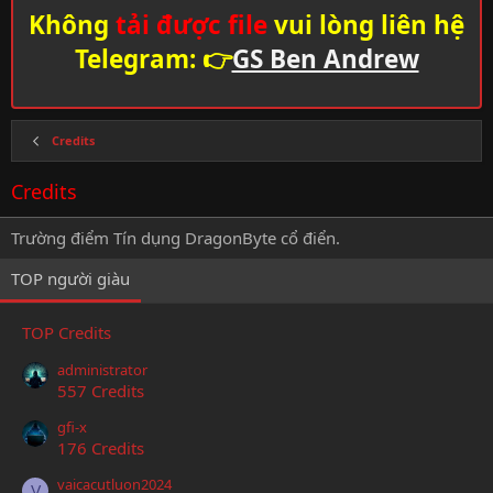
Không
tải được file
vui lòng liên hệ
Telegram: 👉
GS Ben Andrew
Credits
Credits
Trường điểm Tín dụng DragonByte cổ điển.
TOP người giàu
TOP Credits
administrator
557 Credits
gfi-x
176 Credits
vaicacutluon2024
V