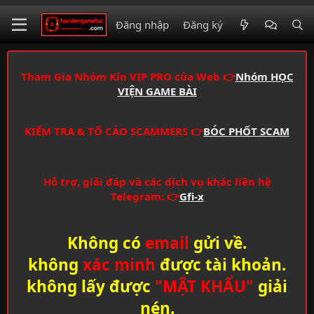
Đăng nhập
Đăng ký
Tham Gia Nhóm Kín VIP PRO của Web 👉
Nhóm HỌC
VIỆN GAME BÀI
KIỂM TRA & TỐ CÁO SCAMMERS 👉
BÓC PHỐT SCAM
Hỗ trợ, giải đáp và các dịch vụ khác liên hệ
Telegram: 👉
Gfi-x
Không có
email
gửi về.
không
xác minh
được tài khoản.
không lấy được
"MẬT KHẨU"
giải
nén.